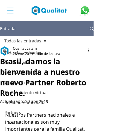
Entrada
Todas las entradas
Qualitat Latam
Todas las entradas
28 ene 2019
1 min de lectura
Brasil, damos la
Realidad Virtual
bienvenida a nuestro
Familia Qualitat
nuevo Partner Roberto
VR Firex Extintor
Roche.
Entrenamiento Virtual
Actualizado:
30 abr 2019
Realidad Aumentada
Partners
Nuestros Partners nacionales e 
internacionales son muy 
Turismo
importantes para la familia Qualitat. 