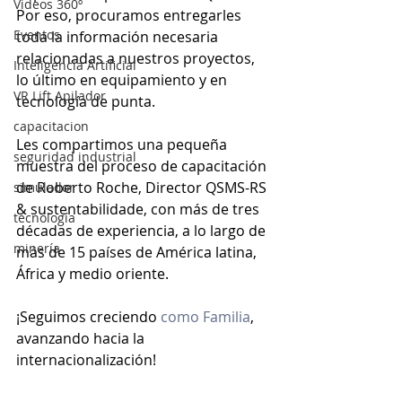
Videos 360º
Por eso, procuramos entregarles 
Eventos
toda la información necesaria 
relacionadas a nuestros proyectos, 
Inteligencia Artificial
lo último en equipamiento y en 
VR Lift Apilador
tecnología de punta.
capacitacion
Les compartimos una pequeña 
seguridad industrial
muestra del proceso de capacitación 
de Roberto Roche, Director QSMS-RS 
simulador
& sustentabilidade, con más de tres 
tecnología
décadas de experiencia, a lo largo de 
minería
más de 15 países de América latina, 
África y medio oriente.
¡Seguimos creciendo 
como Familia
, 
avanzando hacia la 
internacionalización!