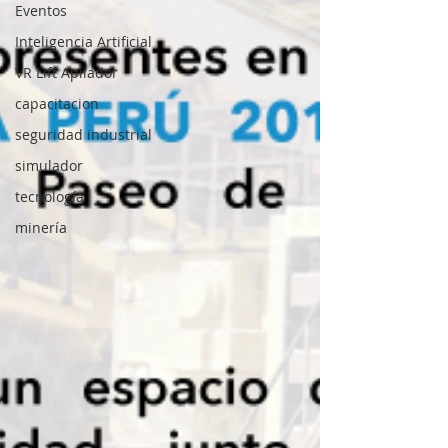
Eventos
Inteligencia Artificial
VR Lift Apilador
capacitacion
seguridad industrial
simulador
tecnología
minería