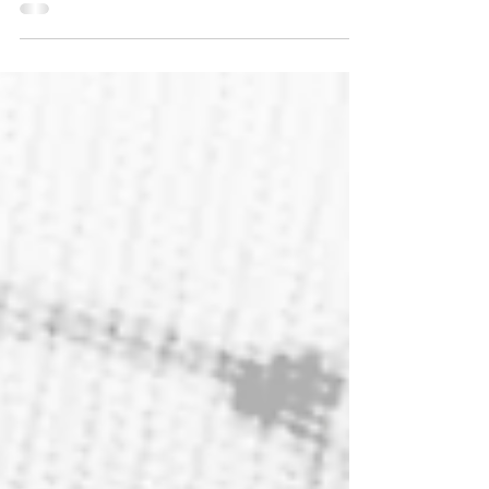
nuestro CEO Juan Pablo hernández y
Country Manager Chile Carlos Hernández.
🔻 ...