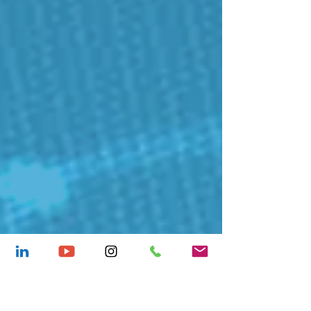
liderado por @benjafaivovich...