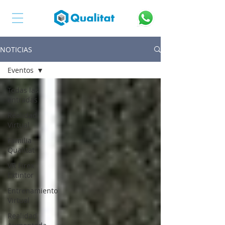
NOTICIAS
Eventos
Todas las
entradas
Realidad
Virtual
Familia
Qualitat
VR Firex
Extintor
Entrenamiento
Virtual
Realidad