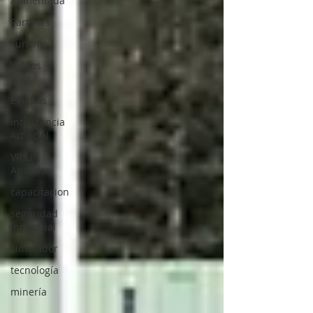
Aumentada
Partners
Turismo
Videos
360º
Eventos
Inteligencia
Artificial
VR Lift
Apilador
capacitacion
seguridad
industrial
simulador
tecnología
minería