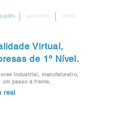
OLUÇÕES
QUEM SOMOS
VIDEOS
idade Virtual,
resas de 1º Nível.
res industrial, manufatureiro,
r um passo à frente.
 real