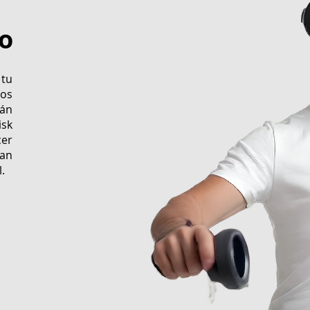
go
tu
gos
tán
sk
cer
ran
.